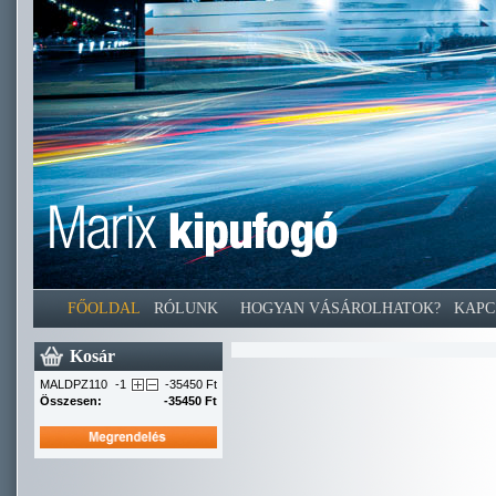
FŐOLDAL
RÓLUNK
HOGYAN VÁSÁROLHATOK?
KAPC
Kosár
MALDPZ110
-1
-35450 Ft
Összesen:
-35450 Ft