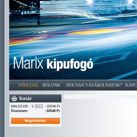
FŐOLDAL
RÓLUNK
HOGYAN VÁSÁROLHATOK?
KAPC
Kosár
MALDZ100
-1
-32546 Ft
Összesen:
-32546 Ft