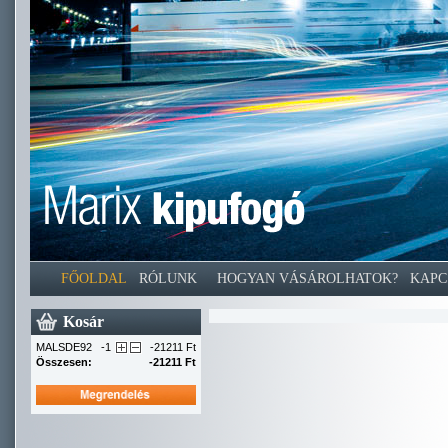
FŐOLDAL
RÓLUNK
HOGYAN VÁSÁROLHATOK?
KAPC
Kosár
MALSDE92
-1
-21211 Ft
Összesen:
-21211 Ft